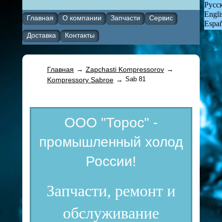
Русс
Engli
Главная
О компании
Запчасти
Сервис
Espa
Доставка
Контакты
Главная
→
Zapchasti Kompressorov
→
Sab 81
Kompressory Sabroe
→
ООО "Торос" -
промышленный холод
России!
Запчасти, ремонт и
обслуживание