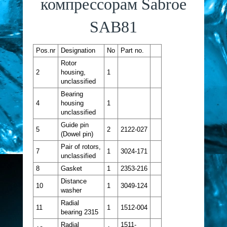
компрессорам Sabroe
SAB81
Pos.nr
Designation
No
Part no.
Rotor
2
housing,
1
unclassified
Bearing
4
housing
1
unclassified
Guide pin
5
2
2122-027
(Dowel pin)
Pair of rotors,
7
1
3024-171
unclassified
8
Gasket
1
2353-216
Distance
10
1
3049-124
washer
Radial
11
1
1512-004
bearing 2315
Radial
1511-