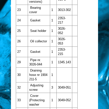
versions)
Bearing
23
1
3013-302
cover
2353-
24
Gasket
1
217
3026-
25
Seat holder
1
052
3026-
26
Oil collector
1
053
2353-
27
Gasket
1
215
Pipe nr.
29
1
1345.143
3026-044
Draining
30
hose nr 1904
1
211-5
Adjusting
32
3
3049-051
screw
Cover
33
(Protecting
1
3049-052
washer