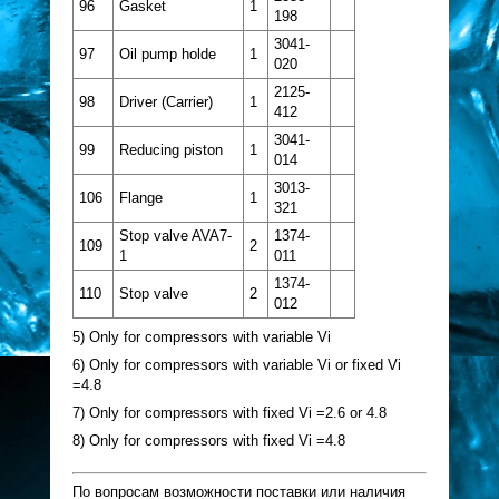
96
Gasket
1
198
3041-
97
Oil pump holde
1
020
2125-
98
Driver (Carrier)
1
412
3041-
99
Reducing piston
1
014
3013-
106
Flange
1
321
Stop valve AVA7-
1374-
109
2
1
011
1374-
110
Stop valve
2
012
5) Only for compressors with variable Vi
6) Only for compressors with variable Vi or fixed Vi
=4.8
7) Only for compressors with fixed Vi =2.6 or 4.8
8) Only for compressors with fixed Vi =4.8
По вопросам возможности поставки или наличия