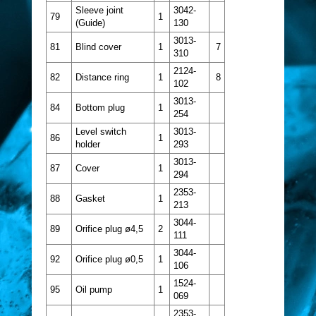
Sleeve joint
3042-
79
1
(Guide)
130
3013-
81
Blind cover
1
7
310
2124-
82
Distance ring
1
8
102
3013-
84
Bottom plug
1
254
Level switch
3013-
86
1
holder
293
3013-
87
Cover
1
294
2353-
88
Gasket
1
213
3044-
89
Orifice plug ø4,5
2
111
3044-
92
Orifice plug ø0,5
1
106
1524-
95
Oil pump
1
069
2353-