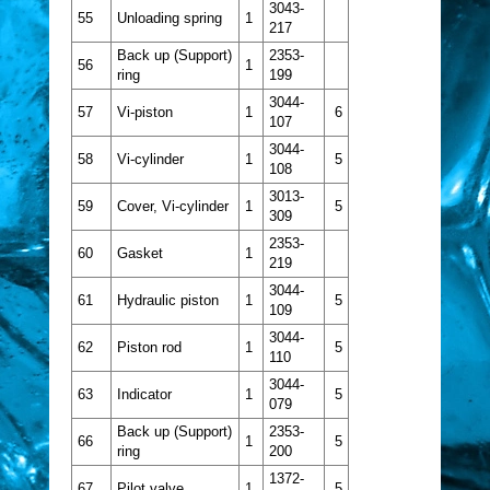
3043-
55
Unloading spring
1
217
Back up (Support)
2353-
56
1
ring
199
3044-
57
Vi-piston
1
6
107
3044-
58
Vi-cylinder
1
5
108
3013-
59
Cover, Vi-cylinder
1
5
309
2353-
60
Gasket
1
219
3044-
61
Hydraulic piston
1
5
109
3044-
62
Piston rod
1
5
110
3044-
63
Indicator
1
5
079
Back up (Support)
2353-
66
1
5
ring
200
1372-
67
Pilot valve
1
5