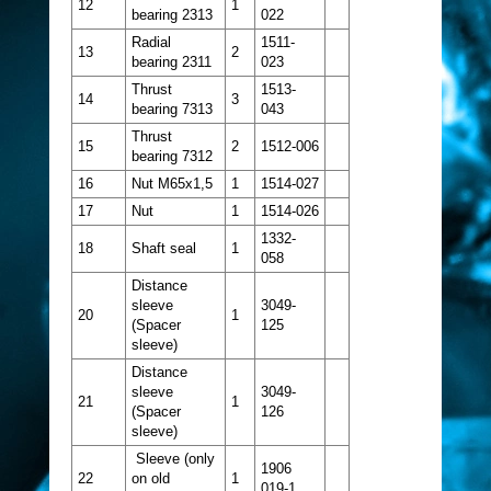
12
1
bearing 2313
022
Radial
1511-
13
2
bearing 2311
023
Thrust
1513-
14
3
bearing 7313
043
Thrust
15
2
1512-006
bearing 7312
16
Nut M65x1,5
1
1514-027
17
Nut
1
1514-026
1332-
18
Shaft seal
1
058
Distance
sleeve
3049-
20
1
(Spacer
125
sleeve)
Distance
sleeve
3049-
21
1
(Spacer
126
sleeve)
Sleeve (only
1906
22
on old
1
019-1