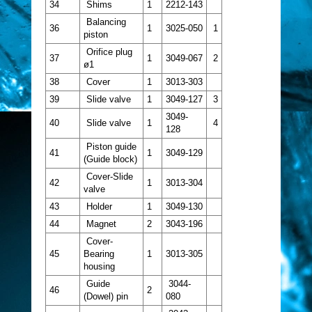
34
Shims
1
2212-143
Balancing
36
1
3025-050
1
piston
Orifice plug
37
1
3049-067
2
ø1
38
Cover
1
3013-303
39
Slide valve
1
3049-127
3
3049-
40
Slide valve
1
4
128
Piston guide
41
1
3049-129
(Guide block)
Cover-Slide
42
1
3013-304
valve
43
Holder
1
3049-130
44
Magnet
2
3043-196
Cover-
45
Bearing
1
3013-305
housing
Guide
3044-
46
2
(Dowel) pin
080