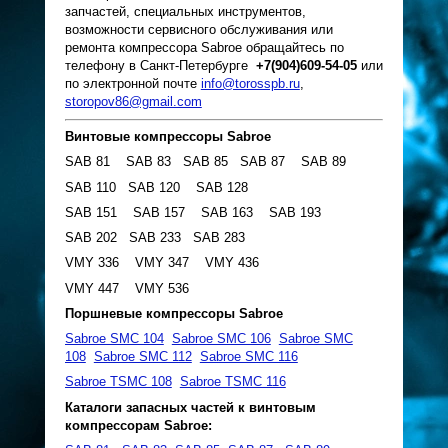
запчастей, специальных инструментов,
возможности сервисного обслуживания или
ремонта компрессора Sabroe обращайтесь по
телефону в Санкт-Петербурге
+7(904)609-54-05
или
по электронной почте
info@torosspb.ru
,
storopov86@gmail.com
Винтовые компрессоры Sabroe
SAB 81 SAB 83 SAB 85 SAB 87 SAB 89
SAB 110 SAB 120 SAB 128
SAB 151 SAB 157 SAB 163 SAB 193
SAB 202 SAB 233 SAB 283
VMY 336 VMY 347 VMY 436
VMY 447 VMY 536
Поршневые компрессоры Sabroe
Sabroe SMC 104
Sabroe SMC 106
Sabroe SMC
108
Sabroe SMC 112
Sabroe SMC 116
Sabroe TSMC 108
Sabroe TSMC 116
Каталоги запасных частей к винтовым
компрессорам Sabroe: