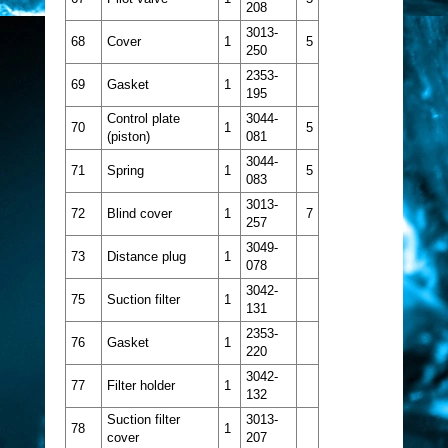
208
3013-
68
Cover
1
5
250
2353-
69
Gasket
1
195
Control plate
3044-
70
1
5
(piston)
081
3044-
71
Spring
1
5
083
3013-
72
Blind cover
1
7
257
3049-
73
Distance plug
1
078
3042-
75
Suction filter
1
131
2353-
76
Gasket
1
220
3042-
77
Filter holder
1
132
Suction filter
3013-
78
1
cover
207