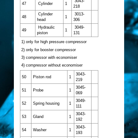
3043-
47
Cylinder
1
218
Cylinder
3013-
48
1
head
306
Hydraulic
3049-
49
1
piston
131
1) only for high pressure compressor
2) only for booster compressor
3) compressor with economiser
4) compressor without economiser
3043-
50
Piston rod
1
219
3045-
51
Probe
1
069
3049-
52
Spring housing
1
111
3043-
53
Gland
1
192
3043-
54
Washer
1
193