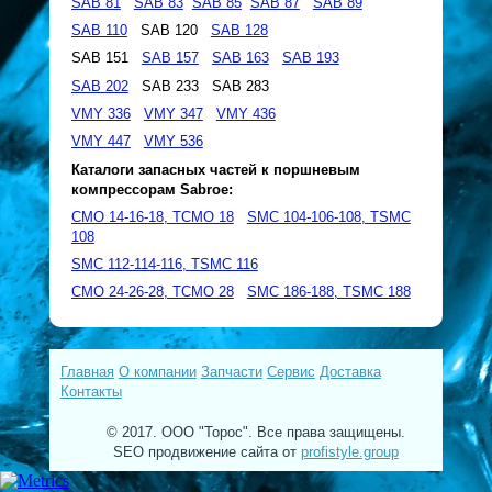
SAB 81
SAB 83
SAB 85
SAB 87
SAB 89
SAB 110
SAB 120
SAB 128
SAB 151
SAB 157
SAB 163
SAB 193
SAB 202
SAB 233 SAB 283
VMY 336
VMY 347
VMY 436
VMY 447
VMY 536
Каталоги запасных частей к поршневым
компрессорам Sabroe:
CMO 14-16-18, TCMO 18
SMC 104-106-108, TSMC
108
SMC 112-114-116, TSMC 116
CMO 24-26-28, TCMO 28
SMC 186-188, TSMC 188
Главная
О компании
Запчасти
Сервис
Доставка
Контакты
© 2017. ООО "Торос". Все права защищены.
SEO продвижение сайта от
profistyle.group